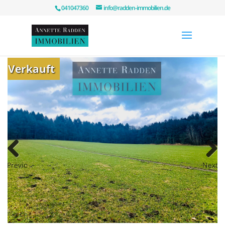
041047360
info@radden-immobilien.de
Verkauft
Previous
Next