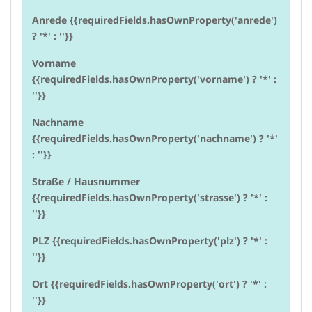
Anrede {{requiredFields.hasOwnProperty('anrede')
? '*' : ''}}
Vorname
{{requiredFields.hasOwnProperty('vorname') ? '*' :
''}}
Nachname
{{requiredFields.hasOwnProperty('nachname') ? '*'
: ''}}
Straße / Hausnummer
{{requiredFields.hasOwnProperty('strasse') ? '*' :
''}}
PLZ {{requiredFields.hasOwnProperty('plz') ? '*' :
''}}
Ort {{requiredFields.hasOwnProperty('ort') ? '*' :
''}}