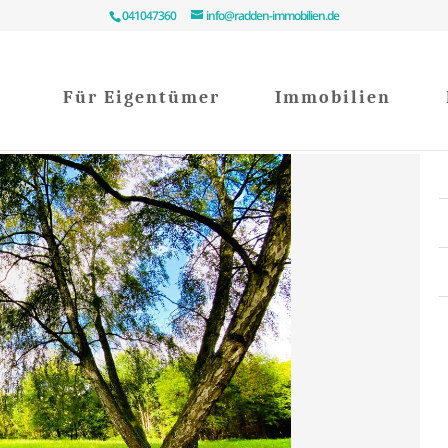
041047360
info@radden-immobilien.de
Für Eigentümer
Immobilien