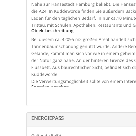
Nähe zur Hansestadt Hamburg beliebt. Die Hansesta
die A24. In Kuddewörde finden Sie außerdem Bäcke
Läden für den täglichen Bedarf. In nur ca.10 Minu
Trittau, mit Schulen, Apotheken, Restaurants und G
Objektbeschreibung
Bei diesem ca. 42095 m2 großen Areal handelt sich 
Tannenbaumschonung genutzt wurde. Andere Bereic
Gelände, kommt man sich vor wie in einem geheime
der Natur ganz nahe. An der hinteren Grenze des Gr
Flussbett. Aus baurechtlicher Sicht, befindet sic
Kuddewörde.
Die Verwertungsmöglichkeit sollte von einem Inter
Sonstige_angaben
GELDWÄSCHE: Als Immobilienmakler ist Annette Rad
Geldwäschegesetz (GwG) dazu verpflichtet, bei der
Vertragspartners festzustellen und zu überprüfen. H
relevanten Daten Ihres Personalausweises festhalte
ENERGIEPASS
beispielsweise mittels einer Kopie. Bei einer juris
Handelsregisterauszugs, aus welchem der wirtschaf
Geltende EnEV