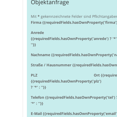
Objektanfrage
Mit
*
gekennzeichnete Felder sind Pflichtangabe
Firma {{requiredFields.hasOwnProperty('firma') ? 
Anrede
{{requiredFields.hasOwnProperty('anrede') ? '*'
''}}
Nachname {{requiredFields.hasOwnProperty('nach
Straße / Hausnummer {{requiredFields.hasOwnProp
PLZ
Ort {{require
{{requiredFields.hasOwnProperty('plz')
? '*' : ''}}
Telefon {{requiredFields.hasOwnProperty('tel') 
'*' : ''}}
E-Mail {{requiredFields.hasOwnProperty('email') ?