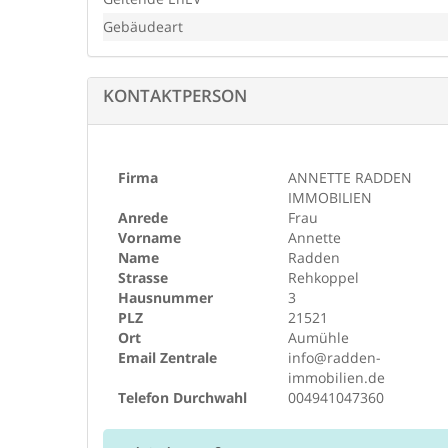
PROVISIONSHINWEIS: Mit der Anfrage bei und durc
Gebäudeart
Radden Immobilien, wird ein Maklervertrag geschlos
Annette Radden Immobilien zu einem wirksamen Ha
hat der Interessent bei Abschluss eines KAUFVERTR
KONTAKTPERSON
an Annette Radden Immobilien gegen Rechnung zu
HAFTUNG: Wir weisen darauf hin, dass die von uns
etc. vom Verkäufer stammen. Eine Haftung für die 
wir daher nicht. Es obliegt daher unseren Kunden
Firma
ANNETTE RADDEN
auf ihre Richtigkeit hin zu überprüfen.
IMMOBILIEN
Anrede
Frau
Vorname
Annette
Name
Radden
Strasse
Rehkoppel
Hausnummer
3
PLZ
21521
Ort
Aumühle
Email Zentrale
info@radden-
immobilien.de
Telefon Durchwahl
004941047360