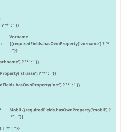
n
'*' : ''}}
Vorname
 :
{{requiredFields.hasOwnProperty('vorname') ? '*'
: ''}}
name') ? '*' : ''}}
erty('strasse') ? '*' : ''}}
dFields.hasOwnProperty('ort') ? '*' : ''}}
?
Mobil {{requiredFields.hasOwnProperty('mobil') ?
'*' : ''}}
 '*' : ''}}