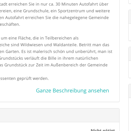
dt erreichen Sie in nur ca. 30 Minuten Autofahrt über
reien, eine Grundschule, ein Sportzentrum und weitere
ten Autofahrt erreichen Sie die nahegelegene Gemeinde
eschäften.
um eine Fläche, die in Teilbereichen als
he sind Wildwiesen und Waldanteile. Betritt man das
n Garten. Es ist malerisch schön und unberührt, man ist
undstücks verläuft die Bille in ihrem natürlichen
h das Grundstück zur Zeit im Außenbereich der Gemeinde
essenten geprüft werden.
Ganze Beschreibung ansehen
den Immobilien nach § 2 Abs. 1 Nr. 14 und § 10Abs. 3
 Begründung einer Geschäftsbeziehung die Identität des
ierzu ist es erforderlich, dass wir nach § 11 GwG die
n (wenn Sie als natürliche Person handeln) -
tischen Person benötigen wir eine Kopie des
tlich Berechtigte hervorgeht.
Nicht nötigt